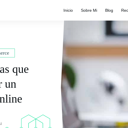
Inicio
Sobre Mi
Blog
Rec
erce
cas que
r un
nline
ki