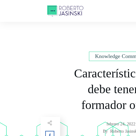
Knowledge Comm
Característi
debe tene
formador o
febrero 24, 2022
By
Roberto Jasins