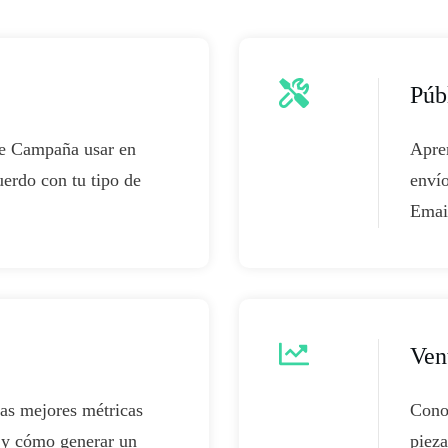
Púb
de Campaña usar en
Apren
uerdo con tu tipo de
envío
Emai
Ven
las mejores métricas
Conoc
 y cómo generar un
pieza