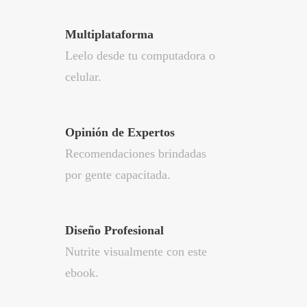
Multiplataforma
Leelo desde tu computadora o
celular.
Opinión de Expertos
Recomendaciones brindadas
por gente capacitada.
Diseño Profesional
Nutrite visualmente con este
ebook.