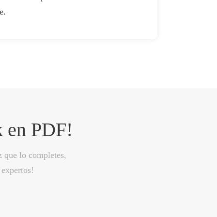
e.
k en PDF!
z que lo completes,
 expertos!