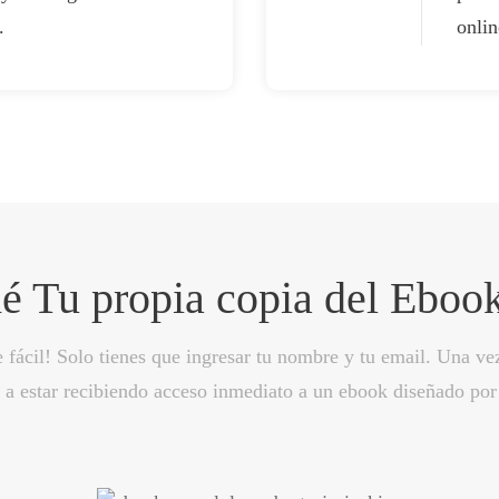
.
onlin
é Tu propia copia del Eboo
 fácil! Solo tienes que ingresar tu nombre y tu email. Una ve
 a estar recibiendo acceso inmediato a un ebook diseñado por