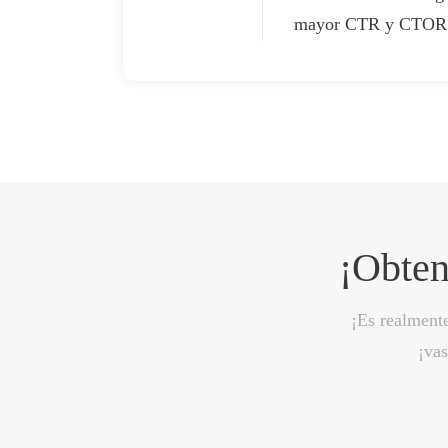
mayor CTR y CTOR
¡Obten
¡Es realmente
¡vas