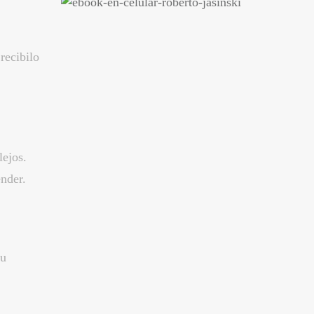
recibilo
ejos.
ender.
su