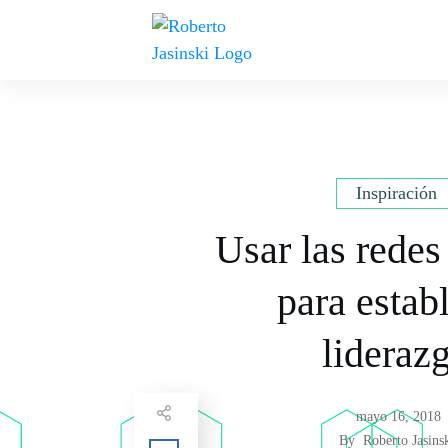
Inspiración
Usar las redes
para estab
lideraz
mayo 16, 2018
By
Roberto Jasins