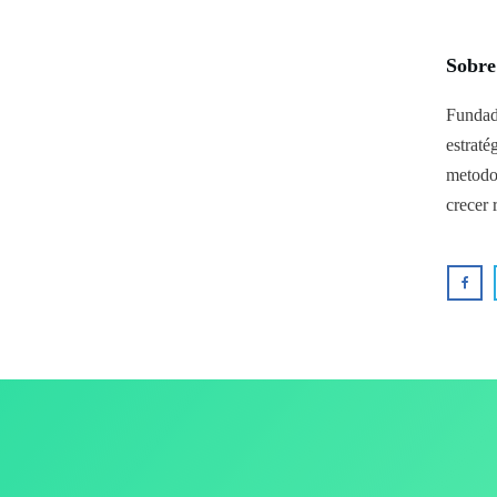
Sobre
Fundad
estraté
metodo
crecer 
Roberto Jasinski