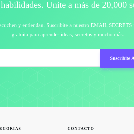
habilidades. Unite a más de 20,000 s
escuchen y entiendan. Suscribite a nuestro EMAIL SECRETS 
gratuita para aprender ideas, secretos y mucho más.
Suscribite 
EGORIAS
CONTACTO