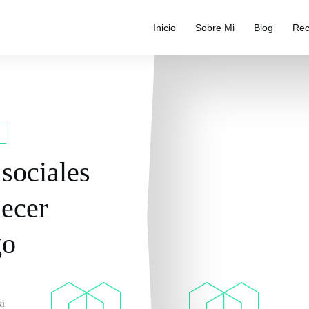
Inicio
Sobre Mi
Blog
Rec
 sociales
lecer
go
ki