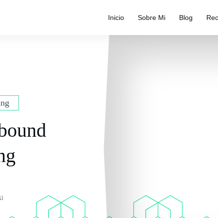
Inicio
Sobre Mi
Blog
Rec
ing
nbound
ng
ki