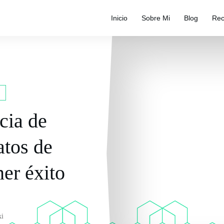
Inicio
Sobre Mi
Blog
Rec
cia de
datos de
ner éxito
ki