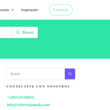
Contacto
ursos
Inspiración
Buscar
CONTACTATE CON NOSOTROS
+5491141708035
info@robertojasinski.com