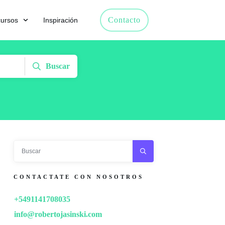
Contacto
ursos
Inspiración
Buscar
CONTACTATE CON NOSOTROS
+5491141708035
info@robertojasinski.com