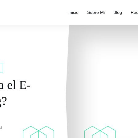
Inicio
Sobre Mi
Blog
Rec
a el E-
g?
ki