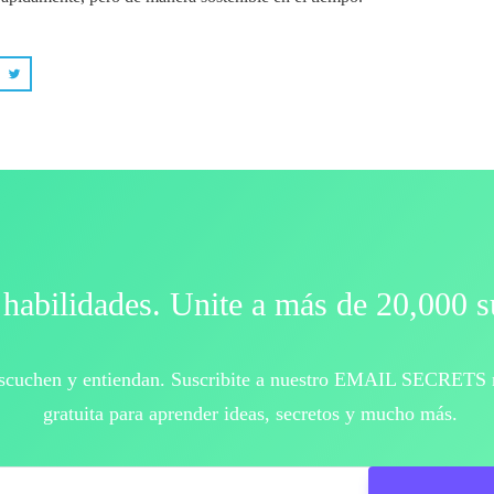
habilidades. Unite a más de 20,000 s
escuchen y entiendan. Suscribite a nuestro EMAIL SECRETS 
gratuita para aprender ideas, secretos y mucho más.