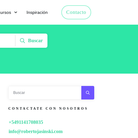
Contacto
ursos
Inspiración
Buscar
CONTACTATE CON NOSOTROS
+5491141708035
info@robertojasinski.com