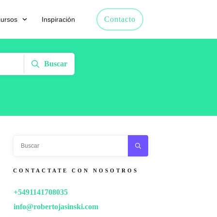
Contacto
ursos
Inspiración
Buscar
CONTACTATE CON NOSOTROS
+5491141708035
info@robertojasinski.com