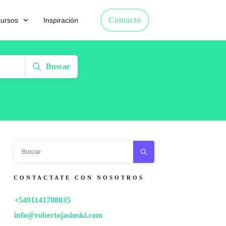
Contacto
ursos
Inspiración
Buscar
CONTACTATE CON NOSOTROS
+5491141708035
info@robertojasinski.com