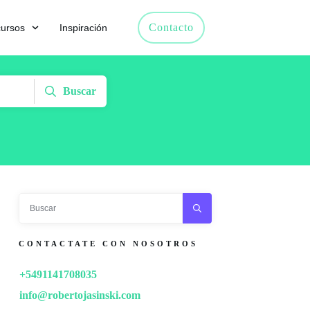
Contacto
ursos
Inspiración
Buscar
CONTACTATE CON NOSOTROS
+5491141708035
info@robertojasinski.com