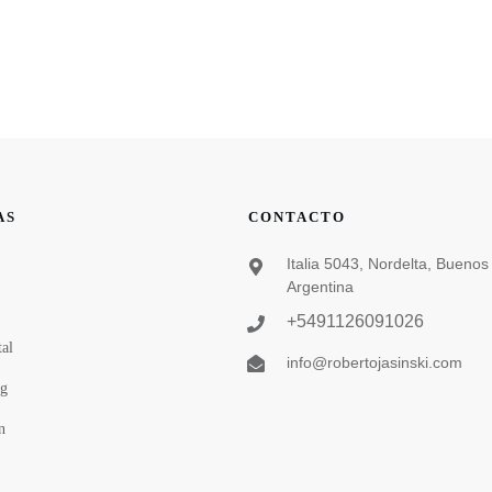
AS
CONTACTO
Italia 5043, Nordelta, Buenos
Argentina
+5491126091026
al
info@robertojasinski.com
ng
n