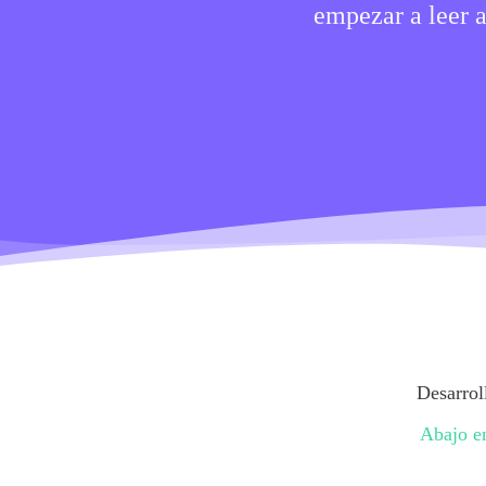
empezar a leer a
Desarroll
Abajo en