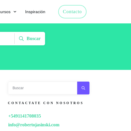
Contacto
ursos
Inspiración
Buscar
CONTACTATE CON NOSOTROS
+5491141708035
info@robertojasinski.com